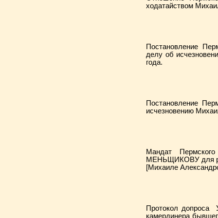
ходатайством Михаил
Постановление Перм
делу об исчезновен
года.
Постановление Перм
исчезновению Михаил
Мандат Пермского
МЕНЬЩИКОВУ для рас
[Михаиле Александро
Протокол допроса 
камердинера бывшег