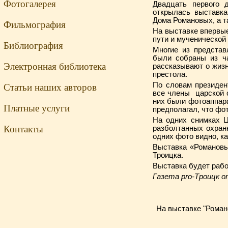
Фотогалерея
Двадцать первого 
открылась выставка
Дома Романовых, а т
Фильмография
На выставке впервы
пути и мученической
Библиография
Многие из представ
были собраны из ча
Электронная библиотека
рассказывают о жизн
престола.
По словам президен
Статьи наших авторов
все члены царской 
них были фотоаппара
Платные услуги
предполагал, что фо
На одних снимках Ц
Контакты
разболтанных охран
одних фото видно, ка
Выставка «Романовы
Троицка.
Выставка будет рабо
Газета pro-Троицк от
На выставке "Романо