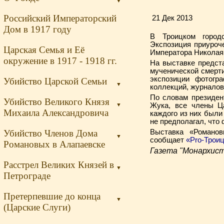
▼
Российский Императорский
21 Дек 2013
Дом в 1917 году
В Троицком город
Экспозиция приуроч
Царская Семья и Её
Императора Николая 
окружение в 1917 - 1918 гг.
На выставке предст
мученической смерти
экспозиции фотогр
Убийство Царской Семьи
▼
коллекций, журналов
По словам президен
Убийство Великого Князя
▼
Жука, все члены Ц
Михаила Александровича
каждого из них были
не предполагал, что
Убийство Членов Дома
Выставка «Романов
▼
сообщает
«Pro-Трои
Романовых в Алапаевске
Газета "Монархист
Расстрел Великих Князей в
▼
Петрограде
Претерпевшие до конца
▼
(Царские Слуги)