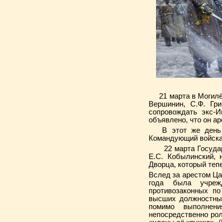
21 марта в Могилёв
Вершинин, С.Ф. Гри
сопровождать экс-И
объявлено, что он а
В этот же день в
Командующий войскам
22 марта Государь 
Е.С. Кобылинский, 
Дворца, который теп
Вслед за арестом Ца
года была учреж
противозаконных п
высших должностных
помимо выполнен
непосредственно ро