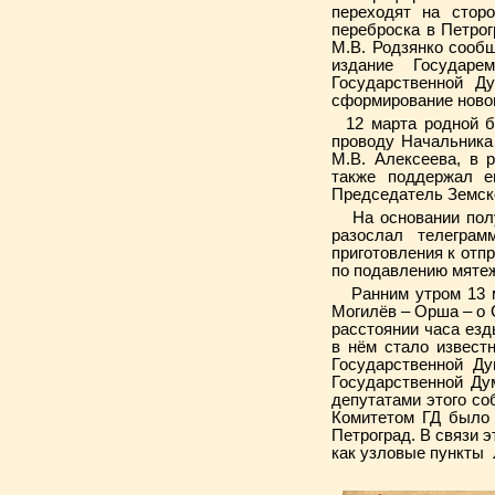
переходят на стор
переброска в Петрог
М.В. Родзянко сообщ
издание Государе
Государственной Д
сформирование ново
12 марта родной бр
проводу Начальника
М.В. Алексеева, в 
также поддержал е
Председатель Земско
На основании получ
разослал телегра
приготовления к отп
по подавлению мятеж
Ранним утром 13 ма
Могилёв – Орша – о 
расстоянии часа езд
в нём стало извест
Государственной Ду
Государственной Ду
депутатами этого со
Комитетом ГД было 
Петроград. В связи 
как узловые пункты