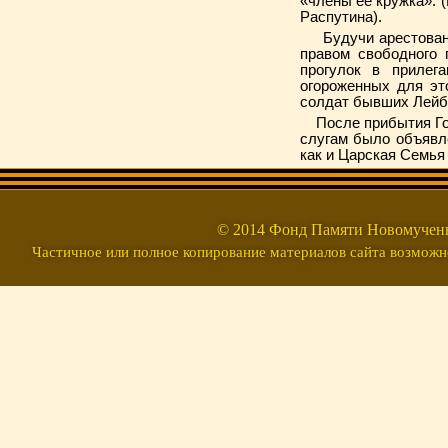
«члены её кружка». (
Распутина).
Будучи арестованны
правом свободного 
прогулок в приле
огороженных для эт
солдат бывших Лейб
После прибытия Гос
слугам было объявле
как и Царская Семья
© 2014 Фонд Памяти Новомуч
Частичное или полное копирование материалов сайта возможно