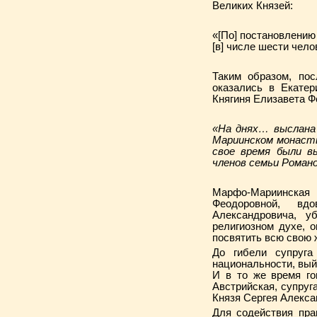
Великих Князей:
«[По] постановлению
[в] числе шести чело
Таким образом, пос
оказались в Екате
Княгиня Елизавета Фе
«На днях… выслана
Мариинском монаст
свое время были в
членов семьи Роман
Марфо-Мариинская
Феодоровной, вдо
Александровича, у
религиозном духе, 
посвятить всю свою 
До гибели супруг
национальности, вый
И в то же время го
Австрийская, супруг
Князя Сергея Алекса
Для содействия пра