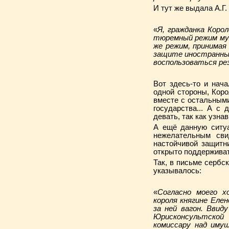
И тут же выдала А.Г
«
Я, гражданка Коро
тюремный режим муж
же режим, принимая
защите иностранных
воспользоваться ре
Вот здесь-то и нача
одной стороны, Коро
вместе с остальными
государства... А с
девать, так как узна
А ещё данную ситуа
нежелательным сви
настойчивой защитн
открыто поддерживат
Так, в письме сербс
указывалось:
«
Согласно моего х
короля княгине Еле
за ней вагон. Вви
Юрисконсультской
комиссару над иму