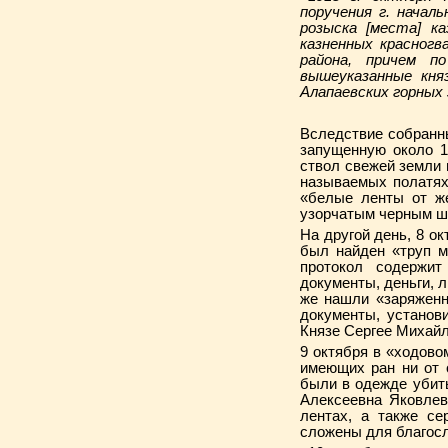
поручения г. начал
розыска [места] к
казненных красногв
района, причем п
вышеуказанные кня
Алапаевских горных 
Вследствие собранн
запущенную около 1
ствол свежей земли 
называемых полатях
«белые ленты от же
узорчатым черным 
На другой день, 8 о
был найден «труп му
протокол содержи
документы, деньги, 
же нашли «заряженн
документы, установ
Князе Сергее Михайл
9 октября в «ходово
имеющих ран ни от о
были в одежде убит
Алексеевна Яковлев
лентах, а также се
сложены для благосл