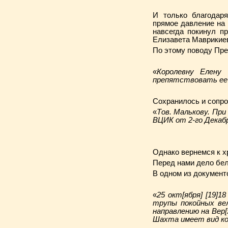
И только благодаря
прямое давление на
навсегда покинул п
Елизавета Маврикиев
По этому поводу Пре
«
Королевну Елену
препятствовать ее
Сохранилось и сопро
«
Тов. Малькову. При
ВЦИК от 2-го Декабря
Однако вернемся к х
Перед нами дело бел
В одном из документ
«
25 окт[ября] [19]
трупы покойных вел
направлению на Вер[
Шахта имеет вид кол