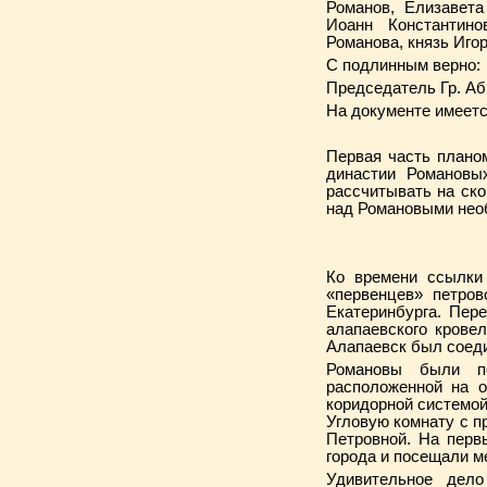
Романов, Елизавет
Иоанн Константино
Романова, князь Иго
С подлинным верно:
Председатель Гр. Аб
На документе имеется
Первая часть плано
династии Романовы
рассчитывать на ск
над Романовыми нео
Ко времени ссылки
«первенцев» петро
Екатеринбурга. Пер
алапаевского кровел
Алапаевск был соеди
Романовы были п
расположенной на о
коридорной системой
Угловую комнату с п
Петровной. На перв
города и посещали м
Удивительное дел