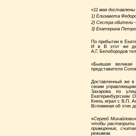
«11 мая доставлены
1) Елизавета Федор
2) Сестра обители –
3) Екатерина Петро
По прибытии в Екат
И в В этот же ден
А.Г. Белобородов те
«Бывшая великая 
представителя Солов
Доставленный же в 
своим управляющим 
Захарова по ули
Екатеринбургским О
Князь играл с В.П.
Вспоминая об этих дн
«
Сергей Михайлович
чтобы растворить и
примирения, счит
режимом.