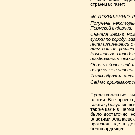
страницах газет:
«
К ПОХИЩЕНИЮ 
Получены некоторые
Пермской губернии.
Сначала князья Ром
гуляли по городу, за
пути шушукались с 
там они не унялис
Романовых. Поведен
продвигались чехосл
Одно из донесений 
вещи князей найден
Таким образом, «по
Сейчас принимаются
Представленные вы
версии. Все происхо
газетах, безуспешные
так же как и в Перми
было достаточно, н
властями Алапаевск
протокол, где в д
белогвардейцев: