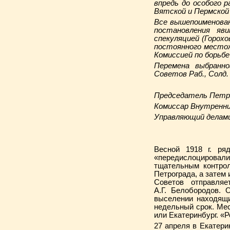
впредь до особого 
Вятской и Пермской 
Все вышепоименован
постановления яв
спекуляцией (Горох
постоянного местож
Комиссией по борьбе
Перемена выбранн
Советов Раб., Солд
Председатель Петро
Комиссар Внутренни
Управляющий делам
Весной 1918 г. ря
«передислоцировали»
тщательным контрол
Петрограда, а затем 
Советов отправляе
А.Г. Белобородов. 
выселении находящи
недельный срок. Ме
или Екатеринбург. «
27 апреля в Екатер