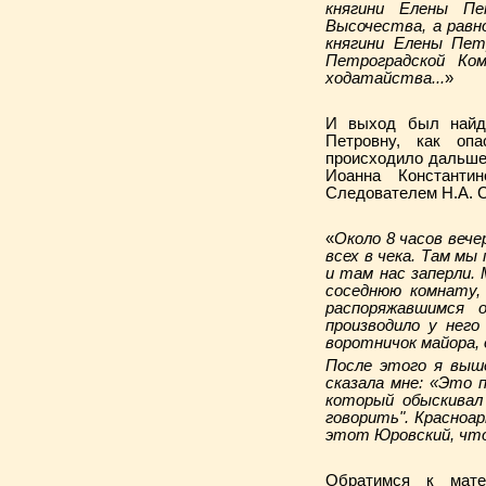
княгини Елены Пе
Высочества, а равн
княгини Елены Пет
Петроградской Ко
ходатайства...
»
И выход был найде
Петровну, как опа
происходило дальше
Иоанна Константи
Следователем Н.А. 
«
Около 8 часов вече
всех в чека. Там мы
и там нас заперли.
соседнюю комнату,
распоряжавшимся 
производило у нег
воротничок майора,
После этого я выше
сказала мне: «Это 
который обыскивал 
говорить"
. Красноа
этот Юровский, что 
Обратимся к мате