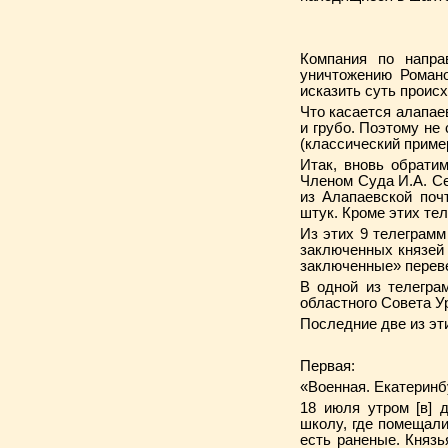
Компания по напра
уничтожению Романо
исказить суть проис
Что касается алапае
и грубо. Поэтому не
(классический пример
Итак, вновь обратим
Членом Суда И.А. С
из Алапаевской поч
штук. Кроме этих те
Из этих 9 телеграм
заключенных князей 
заключенные» перев
В одной из телегра
областного Совета У
Последние две из эт
Первая:
«Военная. Екатеринб
18 июля утром [в] 
школу, где помещали
есть раненые. Князь