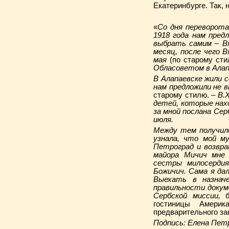
Екатеринбурге. Так,
«
Со дня переворота
1918 года нам пре
выбрать самим – Вя
месяц, после чего 
мая
(по старому сти
Обласоветом в Алап
В Алапаевске жили с
нам предложили не 
старому стилю. –
В.Х
детей, которые нах
за мной послана Сер
июля.
Между тем получило
узнала, что мой м
Петроград и возвра
майора Мичич мне 
сестры милосерди
Божичич. Сама я да
Выехать в назнач
правильности докуме
Сербской миссии, 
гостиницы Амери
предварительного за
Подпись:
Елена Пет