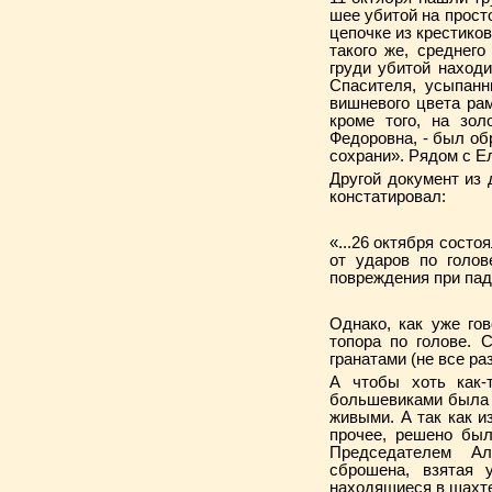
шее убитой на прост
цепочке из крестиков
такого же, среднего
груди убитой наход
Спасителя, усыпанн
вишневого цвета рам
кроме того, на зо
Федоровна, - был об
сохрани». Рядом с Е
Другой документ из 
констатировал:
«...26 октября состо
от ударов по голо
повреждения при пад
Однако, как уже го
топора по голове. 
гранатами (не все ра
А чтобы хоть как-
большевиками была п
живыми. А так как и
прочее, решено был
Председателем Ала
сброшена, взятая 
находящиеся в шахте