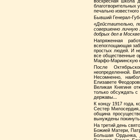
воскресная школа д
благотворительных у
печально известного
Бывший Генерал-Губ
«Действительно, п
совершенно личную 
добрых дел в Москве.
Напряженная рабо
всепоглощающая забо
простых людей. И не
все общественные о
Марфо-Мариинскую о
После Октябрьск
неопределенной. Ви
Несомненно, наибо
Елизавете Феодоров
Великая Княгиня от
только обсуждать с
державы...
К концу 1917 года,
Сестер Милосердия,
община просуществ
вынуждены покинуть 
На третий день свято
Божией Матери, Пат
Большая Ордынка, д