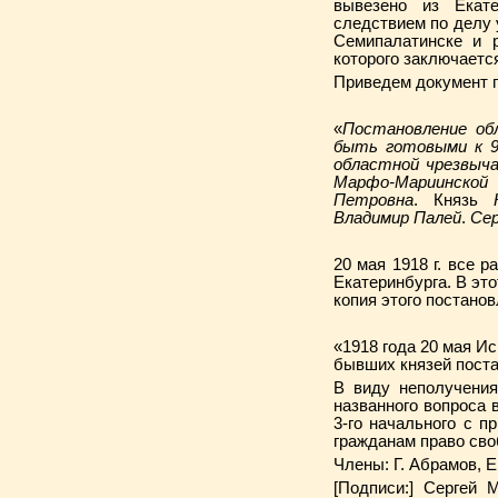
вывезено из Екат
следствием по делу 
Семипалатинске и р
которого заключаетс
Приведем документ 
«
Постановление об
быть готовыми к 9½
областной чрезвыча
Марфо-Мариинской 
Петровна
. Князь
Владимир Палей
.
Сер
20 мая 1918 г. все 
Екатеринбурга. В эт
копия этого постанов
«1918 года 20 мая И
бывших князей поста
В виду неполучения
названного вопроса 
3-го начального с 
гражданам право сво
Члены: Г. Абрамов, Е
[Подписи:] Сергей 