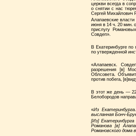
церкви всегда в соп
о снятии с нас тюре
Сергей Михайлович 
Алапаевские власти 
июня в 14 ч. 20 мин.
прислугу Романовы
Совдеп».
В Екатеринбурге по 
по утвержденной инс
«Алапаевск. Совде
разрешения [в] Мо
Облсовета. Объявит
против побега, [в]ви
В этот же день — 2
Белобородов направл
«
Из Екатеринбурга.
высланная Бонч-Бру
[Из] Екатеринбурга
Романова [в] Алап
Романовского дома 