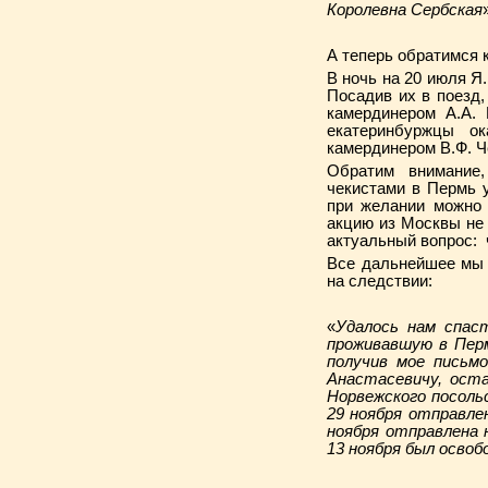
Королевна Сербская
А теперь обратимся 
В ночь на 20 июля Я
Посадив их в поезд,
камердинером А.А.
екатеринбуржцы о
камердинером В.Ф. 
Обратим внимание
чекистами в Пермь 
при желании можно 
акцию из Москвы не 
актуальный вопрос:
Все дальнейшее мы 
на следствии:
«
Удалось нам спас
проживавшую в Перм
получив мое письмо
Анастасевичу, ост
Норвежского посольс
29 ноября отправле
ноября отправлена 
13 ноября был освоб