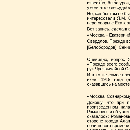
известно, была урож
умолчать о её судьбе
Но, как бы там не б
интересовали Я.М. 
переговоры с Екатер
Вот запись, сделанн
«Москва – Екатеринб
Свердлов. Прежде все
[Белобородов]. Сейча
Очевидно, вопрос 
«Прежде всего сообщ
рук Чрезвычайной Сл
И в то же самое вр
июля 1918 года (н
оказавшись на месте
«Москва: Совнаркому
Доношу, что при 
произведенном нап
Романовы, и об увоз
оказалось: Романов
стороне города Алап
ночи нового времен