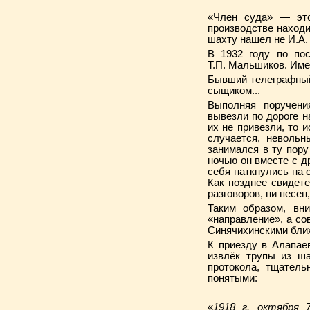
«Член суда» — это
производстве наход
шахту нашел не И.А.
В 1932 году по по
Т.П. Мальшиков. Име
Бывший телеграфный
сыщиком...
Выполняя поручени
вывезли по дороге 
их не привезли, то 
случается, невольн
занимался в ту пор
ночью он вместе с д
себя наткнулись на о
Как позднее свидете
разговоров, ни песен
Таким образом, вн
«направление», а со
Синячихинскими ближ
К приезду в Алапае
извлёк трупы из ш
протокола, тщатель
понятыми:
«
1918 г. октября 