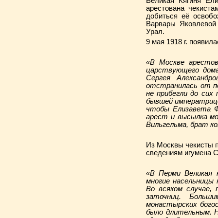
Великая Кягиня Ел
арестована чекиста
добиться её освобо
Варвары Яковлевой
Урал.
9 мая 1918 г. появил
«В Москве арестов
царствующего дома
Сергея Александр
отстранилась от п
не прибегли до сих
бывшей императрице
чтобы Елизавета Ф
арест и высылка м
Вильгельма, брат к
Из Москвы чекисты п
сведениям игумена С
«В Перми Великая 
многие насельницы 
Во всяком случае, 
заточниц. Больш
монастырских богос
было длительным. Н