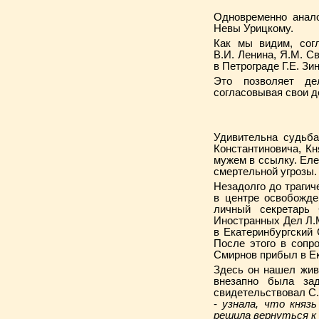
Одновременно анало
Невы Урицкому.
Как мы видим, сог
В.И. Ленина, Я.М. Св
в Петрограде Г.Е. Зи
Это позволяет де
согласовывая свои де
Удивительна судьба
Константиновича, Кн
мужем в ссылку. Еле
смертельной угрозы.
Незадолго до трагич
в центре освобожде
личный секретарь
Иностранных Дел Л.
в Екатеринбургский
После этого в сопр
Смирнов прибыл в Ек
Здесь он нашел жив
внезапно была зад
свидетельствовал С.
-
узнала, что княз
решила вернуться к 