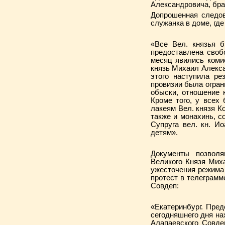
Александровича, бра
Допрошенная следов
служанка в доме, гд
«Все Вел. князья 
предоставлена своб
месяц явились коми
князь Михаил Алекса
этого наступила ре
провизии была огран
обыски, отношение 
Кроме того, у всех
лакеям Вел. князя К
также и монахинь, с
Супруга вел. кн. И
детям».
Документы позволя
Великого Князя Мих
ужесточения режима
протест в телеграмм
Совдеп:
«Екатеринбург. Пре
сегодняшнего дня н
Алапаевского Совде