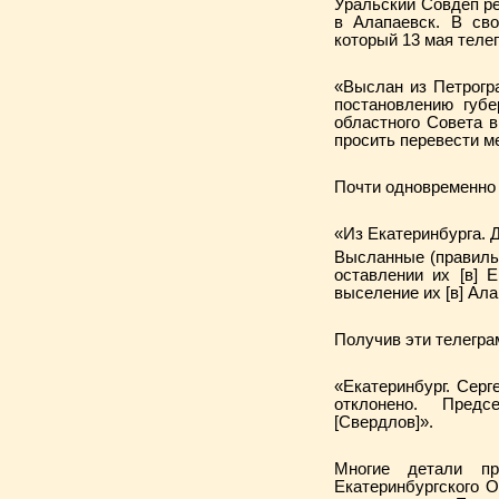
Уральский Совдеп р
в Алапаевск. В сво
который 13 мая теле
«Выслан из Петрогра
постановлению губе
областного Совета 
просить перевести м
Почти одновременно 
«Из Екатеринбурга. 
Высланные (правильн
оставлении их [в] 
выселение их [в] Ал
Получив эти телегра
«Екатеринбург. Серг
отклонено. Предс
[Свердлов]».
Многие детали пр
Екатеринбургского 