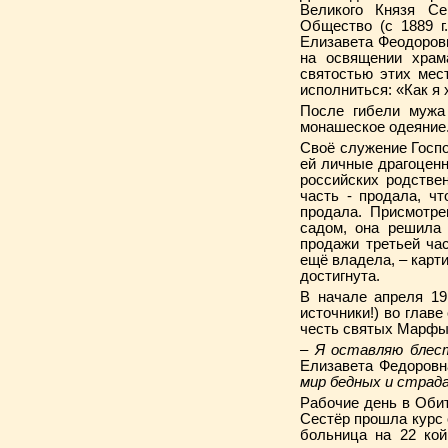
Великого Князя С
Общество (с 1889 г
Елизавета Феодоровн
на освящении храм
святостью этих мес
исполниться: «Как я
После гибели мужа 
монашеское одеяние
Своё служение Госпо
ей личные драгоценн
российских родствен
часть - продала, ч
продала. Присмотр
садом, она решила 
продажи третьей ча
ещё владела, – карт
достигнута.
В начале апреля 19
источники!) во глав
честь святых Марфы
– Я оставляю блес
Елизавета Федоровн
мир бедных и страда
Рабочие день в Обит
Сестёр прошла курс 
больница на 22 кой