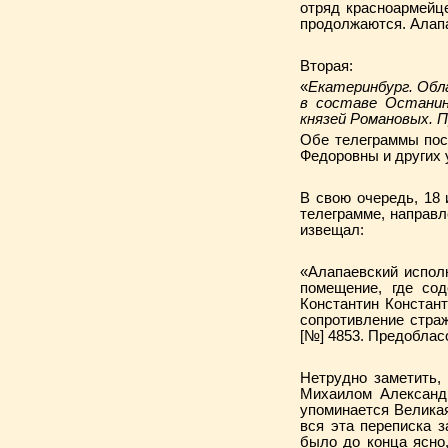
отряд красноармейц
продолжаются. Алапа
Вторая:
«
Екатеринбург. Обл
в составе Останин
князей Романовых. 
Обе телеграммы пос
Федоровны и других 
В свою очередь, 18
телеграмме, направл
извещал:
«Алапаевский испол
помещение, где сод
Константин Констант
сопротивление страж
[№] 4853. Предоблас
Нетрудно заметить,
Михаилом Александр
упоминается Великая
вся эта переписка з
было до конца ясно