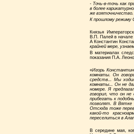
- Точь-в-точь как 
в более карикатурно
же взяточничество.
К прошлому режиму 
Князья Императорск
В.П. Палей в начале
А Константин Конста
крайней мере, узнаем
В материалах следс
показания П.А. Леон
«
Игорь Константино
комнаты. Он говор
средств... Мы ход
комнаты... Он не да
номере. Я предлага
говорил, что он не
прибегать к подобн
позволят. В Вятке 
Отсюда тоже перев
какой-то красноа
переселиться в Алап
В середине мая, ко