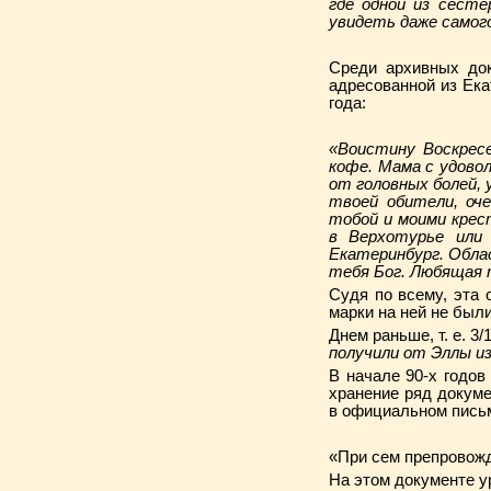
где одной из сесте
увидеть даже самого
Среди архивных до
адресованной из Ека
года:
«Воистину Воскресе
кофе. Мама с удово
от головных болей, у
твоей обители, оче
тобой и моими крес
в Верхотурье или 
Екатеринбург. Обла
тебя Бог. Любящая 
Судя по всему, эта 
марки на ней не бы
Днем раньше, т. е. 3
получили от Эллы из
В начале 90-х годо
хранение ряд докуме
в официальном письм
«При сем препровож
На этом документе у