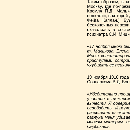
Таким образом, в к
Москву, где по-пре
Кремля П.Д. Мальк
подклети, в которой
Фейга Каплан.) Бу
бесконечных пережи
оказалоась в состо
психиатра С.И. Мицк
«
17 ноября мною бы
т. Малькова, Елена
Мною констатирован
приступами острой
ухудшить ее психич
19 ноября 1918 год
Совнаркома В.Д. Бон
«
Убедительно прошу
участие в тяжелом
вынести. Я соверше
освободить. Измуч
разрешить выехать 
разлука меня убива
многим матерям, н
Сербская
».