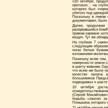
«10 октября, продо
протокол, - на глуб
которого был «черн
убитого под одеждой
Поскольку в левом 
документами», было 
Далее, продолжая 
разорвавшейся бомбы
правом кармане кот
вещи». Тут же обнар
На глубине 7 сажен
следующим образом: 
ногах белые бумажн
изложением молитвы,
Поначалу всем тем, 
поверхности земли с
в шахту живыми. Од
что всем им были н
качестве палача 
большевиков Предсе
подводимых к шахте 
10 октября дост
освидетельствовании
(Сергей Михайлович
борьбы схватил за
Плишкина, которого ч
11 октября нашли тр