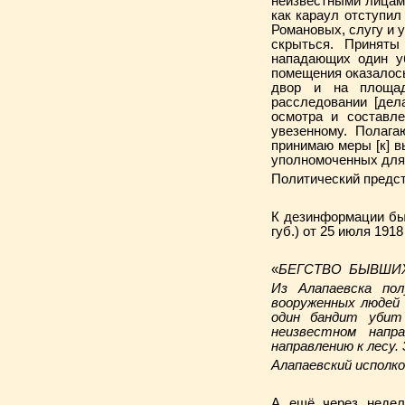
неизвестными лицами
как караул отступил
Романовых, слугу и 
скрыться. Принят
нападающих один уб
помещения оказалось
двор и на площад
расследовании [дел
осмотра и составле
увезенному. Полага
принимаю меры [к] 
уполномоченных для
Политический предст
К дезинформации был
губ.) от 25 июля 191
«
БЕГСТВО БЫВШИХ
Из Алапаевска по
вооруженных людей 
один бандит убит
неизвестном напр
направлению к лесу.
Алапаевский исполк
А ещё через недел