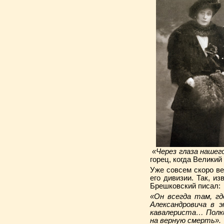
«Через глаза наше
горец, когда Великий
Уже совсем скоро ве
его дивизии. Так, и
Брешковский писал:
«Он всегда там, гд
Александровича в э
кавалериста… Полки
на верную смерть».