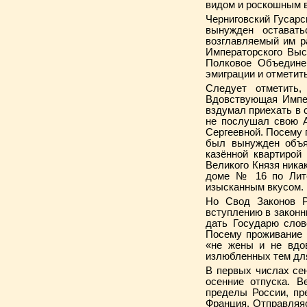
видом и роскошным 
Черниговский Гусарс
вынужден остават
возглавляемый им р
Императорского Выс
Полковое Объединен
эмиграции и отметить
Следует отметить,
Вдовствующая Импер
вздумал приехать в 
не послушал свою 
Сергеевной. Посему 
был вынужден объя
казённой квартирой
Великого Князя ника
доме № 16 по Лите
изысканным вкусом
Но Свод Законов 
вступлению в законн
дать Государю слов
Посему проживание 
«не жены и не вдо
излюбленных тем дл
В первых числах се
осенние отпуска. 
пределы России, пр
Франция. Отправляяс