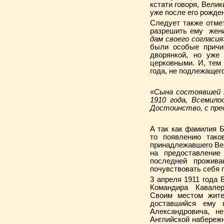
кстати говоря, Вели
уже после его рожде
Следует также отме
разрешить ему жени
дам своего согласи
были особые причи
дворянкой, но уже
церковными. И, тем
года, не подлежащег
«Сына состоявшей в
1910 года, Всемил
Достоинство, с пре
А так как фамилия Б
то появлению тако
принадлежавшего Вел
на предоставлени
последней прожива
почувствовать себя 
3 апреля 1911 года 
Командира Кавале
Своим местом жите
доставшийся ему 
Александровича, н
Английской набереж