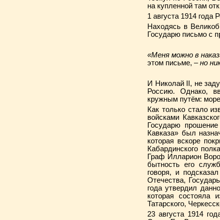
на купленной там отк
1 августа 1914 года
Находясь в Великоб
Государю письмо с п
«Меня можно в нака
этом письме, –
но ни
И Николай II, не за
Россию. Однако, в
кружным путём: море
Как только стало и
войсками Кавказско
Государю прошение
Кавказа» был назна
которая вскоре пок
Кабардинского полк
Граф Илларион Воро
бытность его служб
говоря, и подсказа
Отечества, Государ
года утвердил данн
которая состояла и
Татарского, Черкесск
23 августа 1914 го