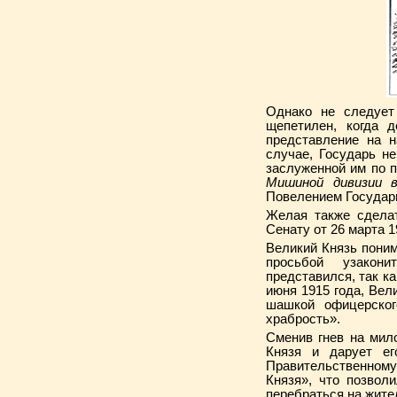
Однако не следует
щепетилен, когда д
представление на 
случае, Государь не
заслуженной им по 
Мишиной дивизии в
Повелением Государь
Желая также сделат
Сенату от 26 марта 
Великий Князь поним
просьбой узаконит
представился, так к
июня 1915 года, Ве
шашкой офицерско
храбрость».
Сменив гнев на мило
Князя и дарует ег
Правительственному
Князя», что позвол
перебраться на жите