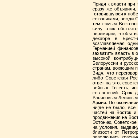
Придя к власти при 
сразу же объявили,
готовившуюся к поб
союзниками, вожди С
тем самым Восточны
силу этих обстояте
перемирие, чтобы в
декабре в Брест-Л
возглавляемая одн
Германией финансов
захватить власть в 
высокой контрибуц
Белоруссии и русско
странам, воюющим п
Видя, что перегово
либо Советская Рос
ответ на это, советс
войны». То есть, и
соглашений. Срок д
Ульяновым-Лениным
Армии. По окончании
нигде не было, всё
частей на Восток и
продвижения на Вост
Эстонию, Советское 
на условия, выдвин
близости от Петрог
революции», красные