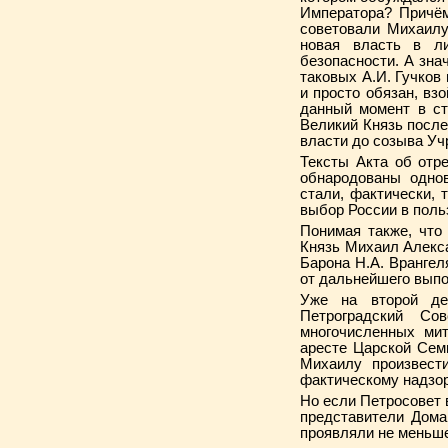
Императора? Причём
советовали Михаилу
новая власть в ли
безопасности. А зна
таковых А.И. Гучков 
и просто обязан, вз
данный момент в ст
Великий Князь после
власти до созыва Уч
Тексты Акта об отр
обнародованы однов
стали, фактически,
выбор России в поль
Понимая также, что
Князь Михаил Алекса
Барона Н.А. Врангел
от дальнейшего выпо
Уже на второй де
Петроградский Со
многочисленных мит
аресте Царской Сем
Михаилу произвест
фактическому надзо
Но если Петросовет 
представители Дома
проявляли не меньше