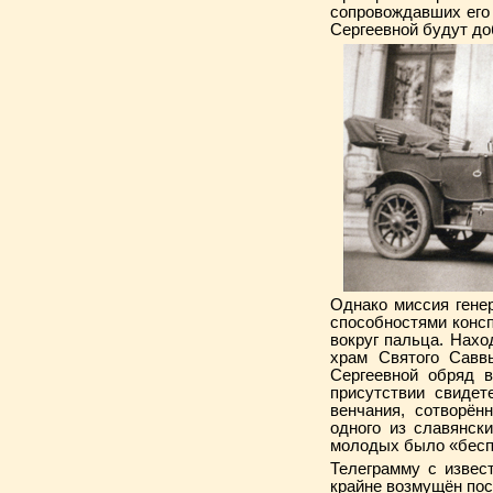
сопровождавших его 
Сергеевной будут до
Однако миссия гене
способностями консп
вокруг пальца. Нахо
храм Святого Савв
Сергеевной обряд в
присутствии свидет
венчания, сотворё
одного из славянск
молодых было «бесп
Телеграмму с извес
крайне возмущён пос