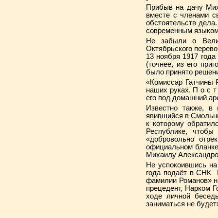
Прибыв на дачу Мих
вместе с членами с
обстоятельств дела.
современным языком
Не забыли о Вели
Октябрьского перево
13 ноября 1917 год
(точнее, из его при
было принято решени
«Комиссар Гатчины 
наших руках. П о с 
его под домашний аре
Известно также, в
явившийся в Смольн
к которому обратил
Республике, чтобы
«добровольно отре
официальном бланке
Михаилу Александро
Не успокоившись на 
года подаёт в СНК 
фамилии Романов» на
прецедент, Нарком Г
ходе личной беседы
заниматься не бу