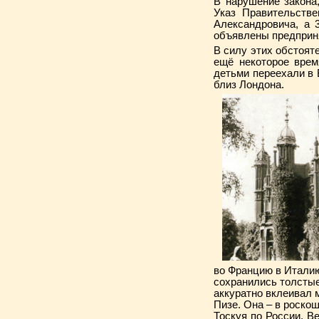
В нарушение закона
Указ Правительств
Александровича, а 
объявлены предприн
В силу этих обстоят
ещё некоторое врем
детьми переехали в 
близ Лондона.
во Францию в Италию
сохранились толстые
аккуратно вклеивал 
Пизе. Она – в роскош
Тоскуя по России, В