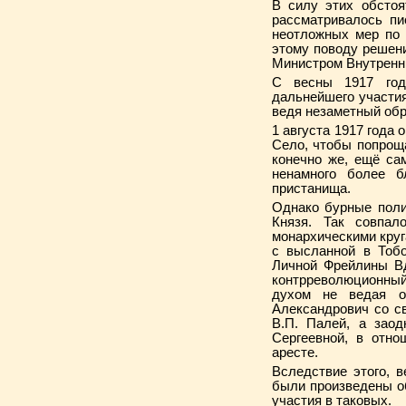
В силу этих обстоя
рассматривалось пи
неотложных мер по 
этому поводу решен
Министром Внутренни
С весны 1917 год
дальнейшего участия
ведя незаметный обр
1 августа 1917 года
Село, чтобы попрощ
конечно же, ещё сам
ненамного более б
пристанища.
Однако бурные поли
Князя. Так совпал
монархическими круг
с высланной в Тоб
Личной Фрейлины В
контрреволюционный
духом не ведая о
Александрович со с
В.П. Палей, а зао
Сергеевной, в отно
аресте.
Вследствие этого, 
были произведены о
участия в таковых.