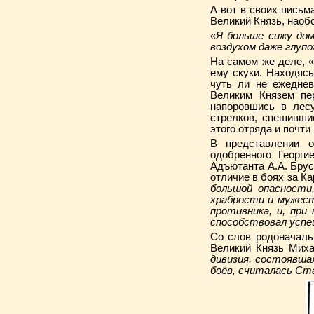
А вот в своих письм
Великий Князь, наоб
«Я больше сижу до
воздухом даже глупо
На самом же деле, «
ему скуки. Находясь
чуть ли не ежеднев
Великим Князем пе
напоровшись в лес
стрелков, спешивши
этого отряда и почти
В представлении о
одобренного Георг
Адъютанта А.А. Бруси
отличие в боях за Ка
большой опасности,
храбрости и мужест
противника, и, при
способствовал успе
Со слов родоначаль
Великий Князь Мих
дивизия, состоявшая
боёв, считалась Ста