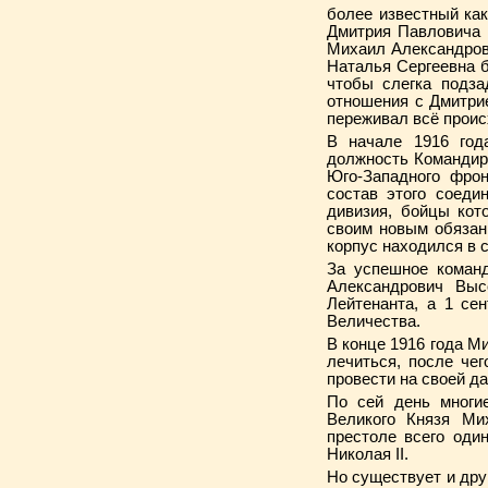
более известный ка
Дмитрия Павловича 
Михаил Александрови
Наталья Сергеевна б
чтобы слегка подза
отношения с Дмитри
переживал всё про
В начале 1916 год
должность Командира
Юго-Западного фрон
состав этого соеди
дивизия, бойцы кот
своим новым обязанн
корпус находился в с
За успешное команд
Александрович Вы
Лейтенанта, а 1 се
Величества.
В конце 1916 года М
лечиться, после че
провести на своей да
По сей день многие
Великого Князя Ми
престоле всего оди
Николая II.
Но существует и дру