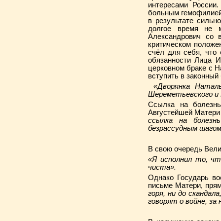
интересами России.
больным гемофилией
в результате сильн
долгое время не м
Александрович со в
критическом положен
счёл для себя, что
обязанности Лица И
церковном браке с Н
вступить в законный 
«Дворянка Наталь
Шереметьевского и 
Ссылка на болезнь
Августейшей Матери 
ссылка на болезн
безрассудным шагом
В свою очередь Вели
«Я исполнил то, чт
чиста».
Однако Государь во
письме Матери, пря
горя, ни до скандал
говорят о войне, за