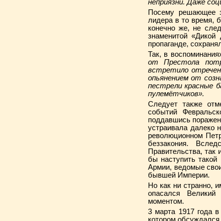
неприязни. Даже со
Посему решающее з
лидера в то время, 
конечно же, не сле
знаменитой «Дикой 
пропаганде, сохраня
Так, в воспоминания
от Престола потр
встретило отречени
опьянением от созн
пестрели красные б
пулемётчиков».
Следует также отме
событий Февральск
поддавшись пораженч
устраивала далеко 
революционном Петро
беззакония. Вслед
Правительства, так 
бы наступить такой
Армии, ведомые свои
бывшей Империи.
Но как ни странно, 
опасался Великий
моментом.
3 марта 1917 года в
котором обсуждался 