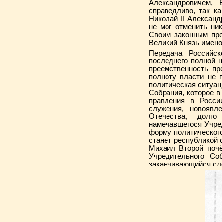
Александровичем,
справедливо, так ка
Николай II Алексан
не мог отменить ни
Своим законным пре
Великий Князь имен
Передача Российс
последнего полной 
преемственность пр
полноту власти не 
политическая ситуац
Собрания, которое в
правления в Росси
служения, новояв
Отечества, долго к
намечавшегося Учре
форму политического
станет республикой 
Михаил Второй почё
Учредительного Со
заканчивающийся сл