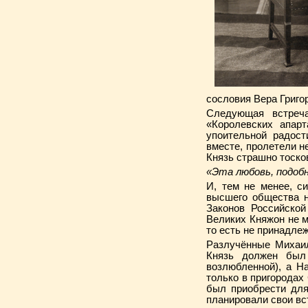
сословия Вера Григор
Следующая встреч
«Королевских апарт
упоительной радост
вместе, пролетели н
Князь страшно тоско
«Эта любовь, подобн
И, тем не менее, с
высшего общества н
Законов Российской
Великих Княжон не м
то есть не принадл
Разлучённые Михаил
Князь должен был
возлюбленной), а Н
только в пригородах
был приобрести для
планировали свои вс