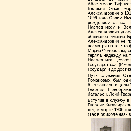
Абастумани Тифлисск
Великий Князь Гео
Александрович в 191
1899 года Своим Им
рождением сына», 
Наследником и Вел
Александрович унас
обширное имение Бр
Александрович не п
несмотря на то, что
Марии Фёдоровны, он
теряла надежду на 
Наследника Цесарев
Государства». (Име
Государя и до дости
Путь служения Оте
Романовых, был оди
был записан в целы
Гвардии Преображ
батальон, Лейб-Гвар
Вступив в службу в 
Гвардии Кирасирско
лет, в марте 1906 г
(Так в обиходе назы