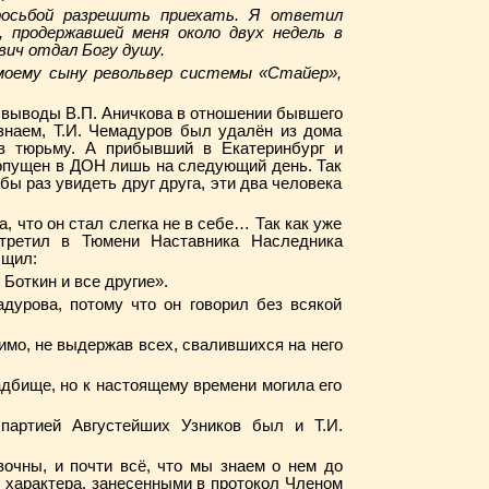
росьбой разрешить приехать. Я ответил
, продержавшей меня около двух недель в
вич отдал Богу душу.
 моему сыну револьвер системы «Стайер»,
о выводы В.П. Аничкова в отношении бывшего
 знаем, Т.И. Чемадуров был удалён из дома
 в тюрьму. А прибывший в Екатеринбург и
допущен в ДОН лишь на следующий день. Так
 бы раз увидеть друг друга, эти два человека
, что он стал слегка не в себе… Так как уже
стретил в Тюмени Наставника Наследника
бщил:
Боткин и все другие».
дурова, потому что он говорил без всякой
имо, не выдержав всех, свалившихся на него
адбище, но к настоящему времени могила его
партией Августейших Узников был и Т.И.
очны, и почти всё, что мы знаем о нем до
 характера, занесенными в протокол Членом