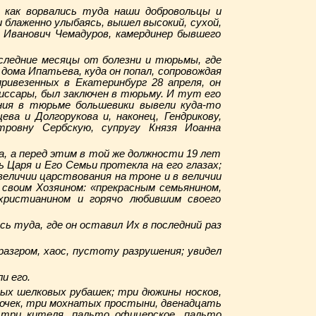
 как ворвались туда наши добровольцы и
и блаженно улыбаясь, вышел высокий, сухой,
 Иванович Чемадуров, камердинер бывшего
оследние месяцы от болезни и тюрьмы, где
дома Ипатьева, куда он попал, сопровождая
ривезенных в Екатеринбург 28 апреля, он
миссары, был заключен в тюрьму. И тут его
ения в тюрьме большевики вывели куда-то
а и Долгорукова и, наконец, Гендрикову,
ровну Сербскую, супругу Князя Иоанна
а, а перед этим в той же должности 19 лет
 Царя и Его Семьи протекла на его глазах;
величии царствования на троне и в величии
 своим Хозяином: «прекрасным семьянином,
христианином и горячо любившим своего
ь туда, где он оставил Их в последний раз
азгром, хаос, пустоту разрушения; увидел
и его.
ных шелковых рубашек; три дюжины носков,
лочек, три мохнатых простыни, двенадцать
 три кителя, пальто офицерское, пальто