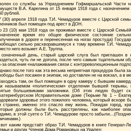
волен со службы за Упразднением Гофмаршальской Части н
муществ В.А. Карелина от 15 января 1918 года с назначение
50 рублей.
7 (30) апреля 1918 года Т.И. Чемадуров вместе с Царской семь
ленников был помещен под арест в ДОН.
о 23 (10) мая 1918 года он проживал вместе с Царской Семьёй
значенное время его общее физическое состояние сильн
олученная в дороге и перенесенная на ногах простуда) Госуда
ообещал сильно расхворавшемуся к тому времени Т.И. Чемадуро
место него возьмет А.Е. Труппа.
 означенный день, старый царский слуга был приглашен в к
аздеться, чуть ли не догола, после чего самым тщательным о
з-за опасения «налаживания связи с контрреволюционным подп
днако после того как эта весьма неприятная процедура была з
вободы был посажен в экипаж, но доставлен не на вокзал, а в м
аходясь там, он был помещен в одну камеру с бывшим камерд
ак называемом «политическом» отделении бывшей тюрьмы, гд
зятые большевиками заложники. (Об этих людях будет ск
катеринбургском Исправительном доме (Тюрьме № 1 – Екате
одорвали здоровье этого пожилого человека, который вскоре б
и странно, именно это спасло ему жизнь. Покидая город, к
оторые должны были быть расстреляны, как наиболее опа
идимо, в этой суете о Т.И. Чемадурове просто забыли…(Поздне
ричинами.)
 вот каким предстаёт образ Т.И. Чемадуров в книге Генерал-Л
емьи и других Членов Дома Романовых на Урале»: