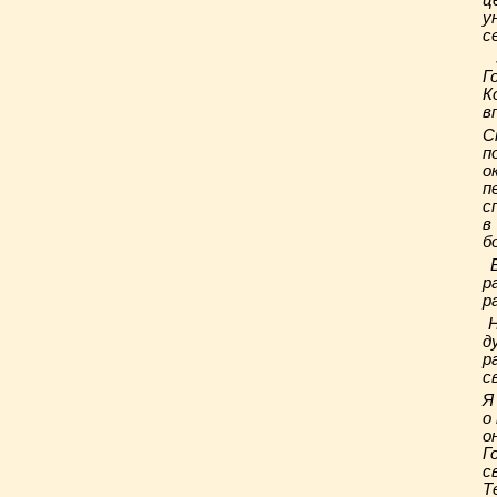
ц
у
с
З
Г
К
в
С
п
о
п
с
в
б
В
р
р
Н
д
р
с
Я
о
о
Г
с
Т