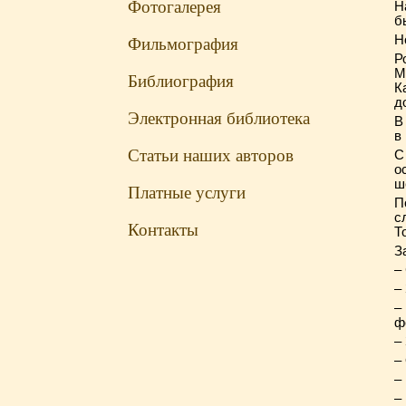
Фотогалерея
Н
б
Н
Фильмография
Р
М
Библиография
К
д
Электронная библиотека
В
в
Статьи наших авторов
С
о
ш
Платные услуги
П
с
Контакты
Т
З
–
–
–
ф
–
–
–
–