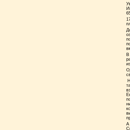
У
И
6
1
п
Д
о
п
п
в
В
р
и
О
с
Н
т
в
Е
п
н
к
в
п
А
С