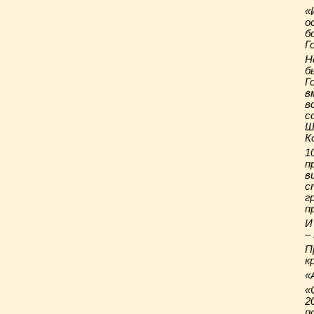
«
о
б
Г
Н
б
Г
в
в
с
Ш
К
1
п
в
с
г
п
И
–
П
к
«
«
2
п