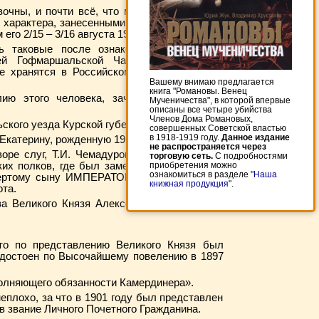
очны, и почти всё, что мы знаем о нем до
 характера, занесенными в протокол Членом
го 2/15 – 3/16 августа 1918 года.
ть таковые после ознакомления с такими
ей Гофмаршальской Части Министерства
 хранятся в Российском Государственном
Вашему внимаю предлагается
книга "Романовы. Венец
ию этого человека, зачастую, пишут как
Мученичества", в которой впервые
описаны все четыре убийства
Членов Дома Романовых,
ского уезда Курской губернии.
совершенных Советской властью
в 1918-1919 году.
Данное издание
Екатерину, рожденную 19 ноября 1891 года.
не распространяется через
е слуг, Т.И. Чемадуров, вероятнее всего,
торговую сеть.
С подробностями
их полков, где был замечен и приглашен в
приобретения можно
ознакомиться в разделе "
Наша
вертому сыну ИМПЕРАТОРА Александра II и
книжная продукция
".
ота.
а Великого Князя Алексея Александровича
что по представлению Великого Князя был
удостоен по Высочайшему повелению в 1897
полняющего обязанности Камердинера».
еплохо, за что в 1901 году был представлен
 в звание Личного Почетного Гражданина.