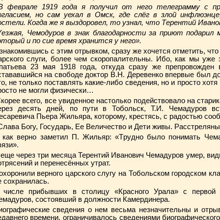
 феврале 1919 года я получил от него телеграмму с п
огласием, но сам уехал в Омск, где слёг в злой инфлюэнце
остели. Когда же я выздоровел, то узнал, что Терентий Ивано
езжая, Чемодуров в знак благодарности за приют подарил
оторый и по сие время хранится у него».
знакомившись с этим отрывком, сразу же хочется отметить, чт
арского слуги, более чем скоропалительны. Ибо, как мы уже
патьева 23 мая 1918 года, откуда сразу же препровожден
стававшийся на свободе доктор В.Н. Деревенко впервые был 
то, не только поставлять какие-либо сведения, но и просто хотя
росто не могли физически…
корее всего, все увиденное настолько подействовало на старика
ерез десять дней, по пути в Тобольск, Т.И. Чемадуров в
есаревича Пьера Жильяра, которому, крестясь, с радостью соо
Слава Богу, Государь, Ее Величество и Дети живы. Расстреляны 
 как верно заметил П. Жильяр: «Трудно было понимать Чема
вязи».
 еще через три месяца Терентий Иванович Чемадуров умер, вид
отрясений и перенесённых утрат.
охоронили верного царского слугу на Тобольском городском кл
е сохранилась.
 числе прибывших в столицу «Красного Урала» с первой 
емадуров, состоявший в должности Камердинера.
иографические сведения о нем весьма незначительны и отрыв
едавнего времени, ограничивалось сведениями биографического