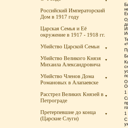
▼
Б
н
Российский Императорский
Е
Дом в 1917 году
О
д
Царская Семья и Её
И
И
окружение в 1917 - 1918 гг.
Т
«
Убийство Царской Семьи
▼
П
Б
Убийство Великого Князя
▼
К
Михаила Александровича
с
у
Убийство Членов Дома
п
▼
Романовых в Алапаевске
О
О
1
Расстрел Великих Князей в
▼
С
Петрограде
п
го
Претерпевшие до конца
1
▼
(Царские Слуги)
С
у