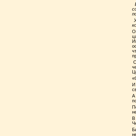
В
с
п
У
к
О
ц
И
о
ч
п
С
ч
Ц
«
И
с
А
п
П
н
В
Ч
Б
н