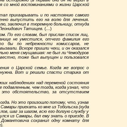
нь осторожно (в первые дни он не верил в
ся со мной воспоминаниями о жизни Царской
тал прихварывать и по настоянию самого
нно выпустить его на волю для лечения.
лю, заключил в тюремную больницу, откуда
я Леонидович Татищев.
(…)
м. По его словам, был прислан список лиц,
анице не уместился, отчего фамилия его
то бы по небрежности комиссаров, не
вызвали. Вскоре пришли чехи, и он оказался
ильно меня смущавшая: не был ли Чемодуров
звестно, тоже был выпущен и пользовался
ения о Царской семье. Когда же вопрос о
 нужна. Вот и решили спасти старика от
моих наблюдениях над переменой состояния
е подавленным, чем тогда, когда узнал, что
то это обстоятельство, за отсутствием
огда. Но это произошло потому, что, узнав
 Самары приехать ко мне из Тобольска (куда
лов, шаг за шагом, всю его долгую службу у
улся из Самары, дал ему знать о приезде. В
а Домантовича сохранил одну комнату для
).