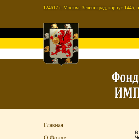
124617 г. Москва, Зеленоград, корпус 1445, о
Главная
В
О Фонде
Ч