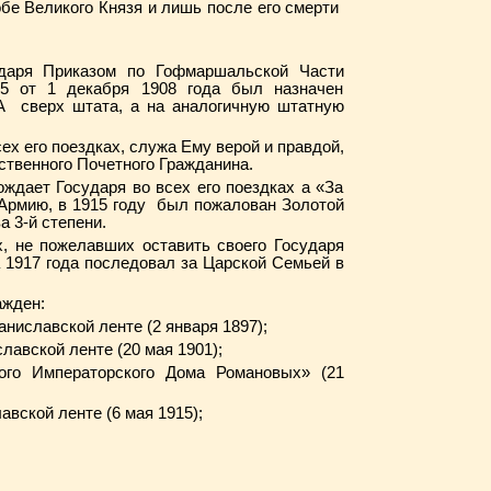
обе Великого Князя и лишь после его смерти
ударя Приказом по Гофмаршальской Части
от 1 декабря 1908 года был назначен
верх штата, а на аналогичную штатную
ех его поездках, служа Ему верой и правдой,
мственного Почетного Гражданина.
ждает Государя во всех его поездках а «За
Армию, в 1915 году был пожалован Золотой
ава 3-й степени.
, не пожелавших оставить своего Государя
а 1917 года последовал за Царской Семьей в
ажден:
ниславской ленте (2 января 1897);
лавской ленте (20 мая 1901);
ого Императорского Дома Романовых» (21
вской ленте (6 мая 1915);