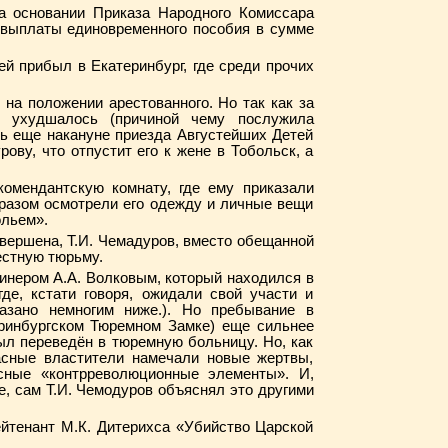
а основании Приказа Народного Комиссара
м выплаты единовременного пособия в сумме
ей прибыл в Екатеринбург, где среди прочих
 на положении арестованного. Но так как за
о ухудшалось (причиной чему послужила
рь еще накануне приезда Августейших Детей
ву, что отпустит его к жене в Тобольск, а
омендантскую комнату, где ему приказали
бразом осмотрели его одежду и личные вещи
ольем».
авершена, Т.И. Чемадуров, вместо обещанной
естную тюрьму.
инером А.А. Волковым, который находился в
е, кстати говоря, ожидали свой участи и
азано немногим ниже.). Но пребывание в
ринбургском Тюремном Замке) еще сильнее
ыл переведён в тюремную больницу. Но, как
расные властители намечали новые жертвы,
сные «контрреволюционные элементы». И,
е, сам Т.И. Чемодуров объяснял это другими
ейтенант М.К. Дитерихса «Убийство Царской