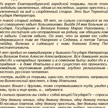
Из ворот Екатеринбургской городской тюрьмы, после того
свободили заключенных, одним из последних, широко крестясь 
олезненный на вид и сгорбленный старик. Это был Терентий
осударя Императора.
е такой старый годами, 69 лет, он сильно состарился за п
ыл совершенно забыт большевиками. Выйдя 24 мая больным из 
осударя, Государыню и Великую Княжну Марию Николаевну, п
место госпиталя или отправления на родину, как обещали ко
се забыли. Совсем забыли. Он знал, что за время его сид
одержавшихся там же Нагорного и Седнева, а потом Татищев
нейдер, Волкова и сидевшую с ними Княгиню Елену Пет
онстантиновича.
0 лет пробыл он камердинером у бывшего Государя Император
ри Великом Князе Алексее Александровиче. Вся домашняя жизнь
идел Их и на
парадных приемах и в семейном быту; видел Их в 
традания – в доме Ипатьева и все существо его прониклось
ромадным, неутомимым работником, глубоко религиозным 
ростого, русского человека».
 теперь, выйдя из тюрьмы, шаги его, естественно, направилис
 на Вознесенский проспект, к дому Ипатьева.
ришел. Вошел с другими, тоже стремившимися туда; увидел р
ровь, пули и еще кровь, и... задумался.
А сколько привезли вы сюда с собой вещей Государя?» – спросил
Одну дюжину ночных, одну дюжину денных, одну дюжину тель
00 носовых платков, одну дюжину простынь, две дюжины наво
олотенец ярославского холста, четыре рубахи защитных,