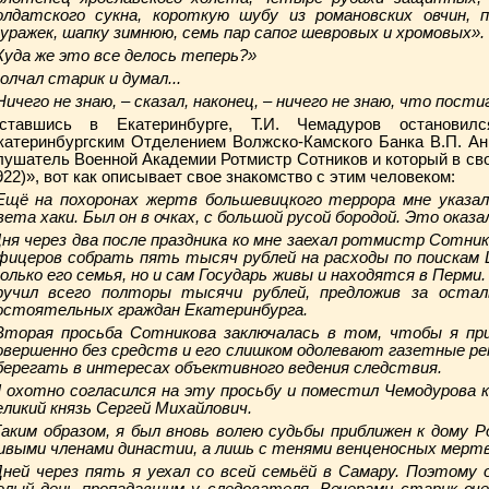
олдатского сукна, короткую шубу из романовских овчин, 
уражек, шапку зимнюю, семь пар сапог шевровых и хромовых».
Куда же это все делось теперь?»
олчал старик и думал...
Ничего не знаю, – сказал, наконец, – ничего не знаю, что пости
ставшись в Екатеринбурге, Т.И. Чемадуров остановил
катеринбургским Отделением Волжско-Камского Банка В.П. Ан
лушатель Военной Академии Ротмистр Сотников и который в сво
922)», вот как описывает свое знакомство с этим человеком:
Ещё на похоронах жертв большевицкого террора мне указали
вета хаки. Был он в очках, с большой русой бородой. Это оказа
ня через два после праздника ко мне заехал ротмистр Сотник
фицеров собрать пять тысяч рублей на расходы по поискам Ц
олько его семья, но и сам Государь живы и находятся в Перми.
ручил всего полторы тысячи рублей, предложив за остал
остоятельных граждан Екатеринбурга.
торая просьба Сотникова заключалась в том, чтобы я пр
овершенно без средств и его слишком одолевают газетные р
берегать в интересах объективного ведения следствия.
 охотно согласился на эту просьбу и поместил Чемодурова к
еликий князь Сергей Михайлович.
аким образом, я был вновь волею судьбы приближен к дому Р
ивыми членами династии, а лишь с тенями венценосных мертв
ней через пять я уехал со всей семьёй в Самару. Поэтому 