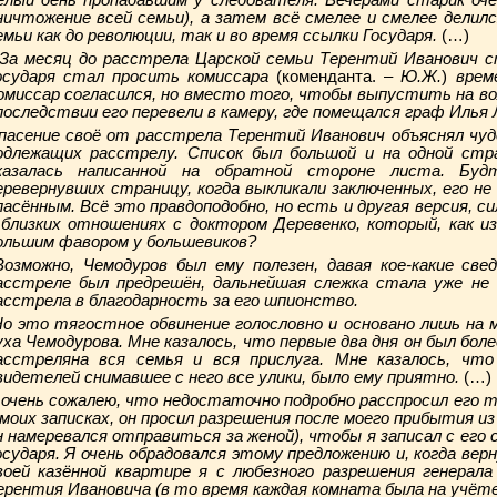
елый день пропадавшим у следователя. Вечерами старик оче
ничтожение всей семьи), а затем всё смелее и смелее делил
емьи как до революции, так и во время ссылки Государя.
(…)
а месяц до расстрела Царской семьи Терентий Иванович с
осударя стал просить комиссара
(коменданта. –
Ю.Ж.
)
време
омиссар согласился, но вместо того, чтобы выпустить на во
последствии его перевели в камеру, где помещался граф Иль
пасение своё от расстрела Терентий Иванович объяснял чудо
одлежащих расстрелу. Список был большой и на одной стр
казалась написанной на обратной стороне листа. Буд
еревернувших страницу, когда выкликали заключенных, его не 
пасённым. Всё это правдоподобно, но есть и другая версия, с
 близких отношениях с доктором Деревенко, который, как и
ольшим фавором у большевиков?
озможно, Чемодуров был ему полезен, давая кое-какие свед
асстреле был предрешён, дальнейшая слежка стала уже не
асстрела в благодарность за его шпионство.
о это тягостное обвинение голословно и основано лишь на 
уха Чемодурова. Мне казалось, что первые два дня он был боле
асстреляна вся семья и вся прислуга. Мне казалось, ч
видетелей снимавшее с него все улики, было ему приятно.
(…)
 очень сожалею, что недостаточно подробно расспросил его т
 моих записках, он просил разрешения после моего прибытия из
н намеревался отправиться за женой), чтобы я записал с его с
осударя. Я очень обрадовался этому предложению и, когда верн
воей казённой квартире я с любезного разрешения генерал
ерентия Ивановича (в то время каждая комната была на учёте