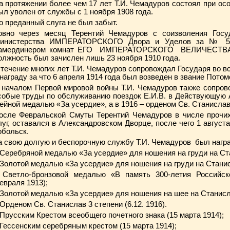
а протяжении более чем 17 лет Т.И. Чемадуров состоял при ос
ыл уволен от службы с 1 ноября 1908 года.
о преданный слуга не был забыт.
овно через месяц Терентий Чемадуров с соизволения Гос
инистерства ИМПЕРАТОРСКОГО Двора и Уделов за № 55 
амердинером комнат ЕГО ИМПЕРАТОРСКОГО ВЕЛИЧЕСТВА с
олжность был зачислен лишь 23 ноября 1910 года.
 течение многих лет Т.И. Чемадуров сопровождал Государя во вс
 награду за что 6 апреля 1914 года был возведен в звание Пото
 началом Первой мировой войны Т.И. Чемадуров также сопрово
собые труды по обслуживанию поездок Е.И.В. в Действующую 
ейной медалью «За усердие», а в 1916 – орденом Св. Станисл
осле Февральской Смуты Терентий Чемадуров в числе прочих
луг, оставался в Александровском Дворце, после чего 1 август
обольск.
а свою долгую и беспорочную службу Т.И. Чемадуров был нагр
 Серебряной медалью «За усердие» для ношения на груди на Ста
 Золотой медалью «За усердие» для ношения на груди на Станис
 Светло-бронзовой медалью «В память 300-летия Российск
евраля 1913);
 Золотой медалью «За усердие» для ношения на шее на Станисла
 Орденом Св. Станислав 3 степени (6.12. 1916).
 Прусским Крестом всеобщего почетного знака (15 марта 1914);
 Гессенским серебряным крестом (15 марта 1914);