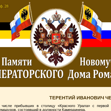
ф. 28
ТЕРЕНТИЙ ИВАНОВИЧ Ч
 числе прибывших в столицу «Красного Урала» с первой 
емадуров, состоявший в должности Камердинера.