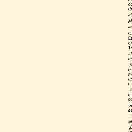
с
ф
«
М
«
О
Е
с
1
«
ц
Д
о
т
в
с
В
с
о
Я
в
Т
ж
Д