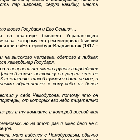
пять пар шаровар, серую накидку, шесть
гло моего Государя и Его Семью»...
ся на квартире бывшего Управляющего
ичкова, которому его рекомендовал бывший
ей книге «Екатеринбург-Владивосток (1917 –
 на высокого человека, одетого в пиджак
лся камердинер Государя.
ов и попросил от имени группы гвардейских
арской семьи, поскольку он уверен, что не
 К сожалению, такой суммы я дать не мог, а
ьными обратиться к кому-либо из более
иютил у себя Чемодурова, потому что он
епортёры, от которых его надо тщательно
ак раз в ту комнату, в которой весной жил
омановых, но на этот раз я имел дело не с
ецов.
очень мало виделся с Чемодуровым, обычно