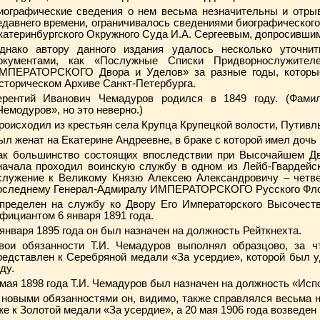
иографические сведения о нем весьма незначительны и отрыв
едавнего времени, ограничивалось сведениями биографического
катеринбургского Окружного Суда И.А. Сергеевым, допросившим е
днако автору данного издания удалось несколько уточни
окументами, как «Послужные Списки Придворнослужител
МПЕРАТОРСКОГО Двора и Уделов» за разные годы, которые
сторическом Архиве Санкт-Петербурга.
ерентий Иванович Чемадуров родился в 1849 году. (Фамил
Чемодуров», но это неверно.)
роисходил из крестьян села Крупца Крупецкой волости, Путивль
ыл женат на Екатерине Андреевне, в браке с которой имел дочь 
ак большинство состоящих впоследствии при Высочайшем Двор
начала проходил воинскую службу в одном из Лейб-Гвардейск
служение к Великому Князю Алексею Александровичу – чет
оследнему Генерал-Адмиралу ИМПЕРАТОРСКОГО Русского Фл
пределен на службу ко Двору Его Императорского Высочеств
фициантом 6 января 1891 года.
 января 1895 года он был назначен на должность Рейткнехта.
вои обязанности Т.И. Чемадуров выполнял образцово, за 
редставлен к Серебряной медали «За усердие», которой был 
ду.
 мая 1898 года Т.И. Чемадуров был назначен на должность «Ис
 новыми обязанностями он, видимо, также справлялся весьма н
же к Золотой медали «За усердие», а 20 мая 1906 года возведен